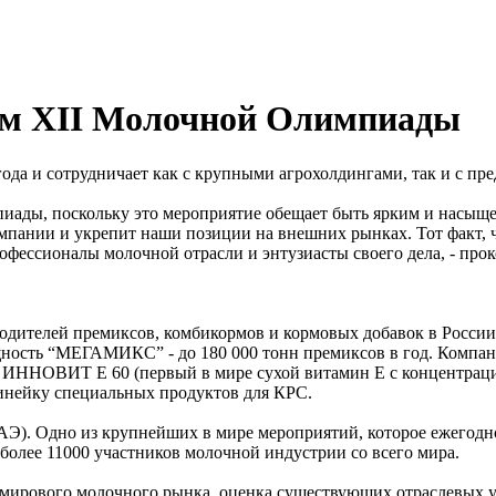
м XII Молочной Олимпиады
ода и сотрудничает как с крупными агрохолдингами, так и с пр
ы, поскольку это мероприятие обещает быть ярким и насыщен
пании и укрепит наши позиции на внешних рынках. Тот факт, ч
рофессионалы молочной отрасли и энтузиасты своего дела, - п
дителей премиксов, комбикормов и кормовых добавок в Росси
ность “МЕГАМИКС” - до 180 000 тонн премиксов в год. Компани
тву ИННОВИТ Е 60 (первый в мире сухой витамин Е с концентра
 линейку специальных продуктов для КРС.
(ОАЭ). Одно из крупнейших в мире мероприятий, которое ежегод
более 11000 участников молочной индустрии со всего мира.
мирового молочного рынка, оценка существующих отраслевых уг