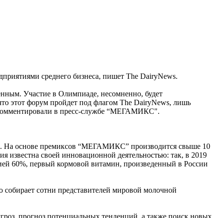
едприятиями среднего бизнеса, пишет The DairyNews.
ным. Участие в Олимпиаде, несомненно, будет
то этот форум пройдет под флагом The DairyNews, лишь
рокомментировали в пресс-службе “МЕГАМИКС".
и. На основе премиксов “МЕГАМИКС” производится свыше 10
я известна своей инновационной деятельностью: так, в 2019
цией 60%, первый кормовой витамин, произведенный в России
но собирает сотни представителей мировой молочной
роз, прогноз потенциальных тенденций, а также поиск новых