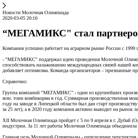
Новости Молочная Олимпиада
2020-03-05 20:16
“МЕГАМИКС" стал партнеро
Компания успешно работает на аграрном рынке России с 1999 г
- “МЕГАМИКС" поддержал идею проведения Молочной Олимпиад
способствовать налаживанию международных связей нашей ком
добавляет оптимизма. Команда организаторов – признанные п
Справочно:
Группа компаний “МЕГАМИКС” - один из крупнейших произво
млн. тонн комбикорма в год. Суммарная производственная мощ
году на заводе в Липецкой области был дан старт производс
за 25 лет), а в 2020 году компания активно выводит на рынок
XII Молочная Олимпиада пройдет с 5 по 9 апреля в г. Дубай 
индустрии. За 11 лет работы Молочная Олимпиада объединила 
Главная цель Молочной Олимпиады - определение перспектив 