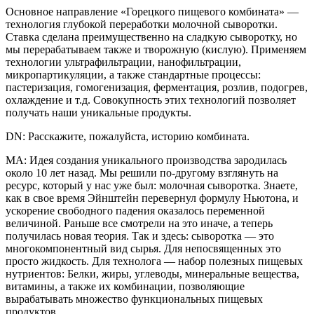
Основное направление «Горецкого пищевого комбината» —
технология глубокой переработки молочной сыворотки.
Ставка сделана преимущественно на сладкую сыворотку, но
мы перерабатываем также и творожную (кислую). Применяем
технологии ультрафильтрации, нанофильтрации,
микропартикуляции, а также стандартные процессы:
пастеризация, гомогенизация, ферментация, розлив, подогрев,
охлаждение и т.д. Совокупность этих технологий позволяет
получать наши уникальные продукты.
DN: Расскажите, пожалуйста, историю комбината.
МА: Идея создания уникального производства зародилась
около 10 лет назад. Мы решили по-другому взглянуть на
ресурс, который у нас уже был: молочная сыворотка. Знаете,
как в свое время Эйнштейн перевернул формулу Ньютона, и
ускорение свободного падения оказалось переменной
величиной. Раньше все смотрели на это иначе, а теперь
получилась новая теория. Так и здесь: сыворотка — это
многокомпонентный вид сырья. Для непосвященных это
просто жидкость. Для технолога — набор полезных пищевых
нутриентов: Белки, жиры, углеводы, минеральные вещества,
витамины, а также их комбинации, позволяющие
вырабатывать множество функциональных пищевых
продуктов.