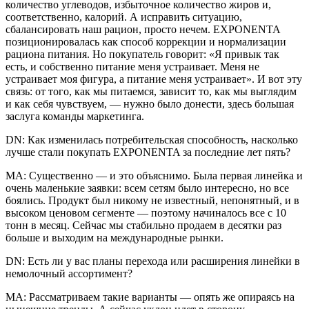
количество углеводов, избыточное количество жиров и,
соответственно, калорий. А исправить ситуацию,
сбалансировать наш рацион, просто нечем. EXPONENTA
позиционировалась как способ коррекции и нормализации
рациона питания. Но покупатель говорит: «Я привык так
есть, и собственно питание меня устраивает. Меня не
устраивает моя фигура, а питание меня устраивает». И вот эту
связь: от того, как мы питаемся, зависит то, как мы выглядим
и как себя чувствуем, — нужно было донести, здесь большая
заслуга команды маркетинга.
DN: Как изменилась потребительская способность, насколько
лучше стали покупать EXPONENTA за последние лет пять?
МА: Существенно — и это объяснимо. Была первая линейка и
очень маленькие заявки: всем сетям было интересно, но все
боялись. Продукт был никому не известный, непонятный, и в
высоком ценовом сегменте — поэтому начиналось все с 10
тонн в месяц. Сейчас мы стабильно продаем в десятки раз
больше и выходим на международные рынки.
DN: Есть ли у вас планы перехода или расширения линейки в
немолочный ассортимент?
МА: Рассматриваем такие варианты — опять же опираясь на