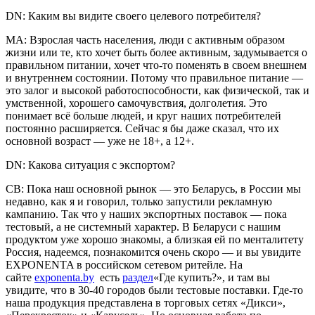
DN: Каким вы видите своего целевого потребителя?
МА: Взрослая часть населения, люди с активным образом
жизни или те, кто хочет быть более активным, задумывается о
правильном питании, хочет что-то поменять в своем внешнем
и внутреннем состоянии. Потому что правильное питание —
это залог и высокой работоспособности, как физической, так и
умственной, хорошего самочувствия, долголетия. Это
понимает всё больше людей, и круг наших потребителей
постоянно расширяется. Сейчас я бы даже сказал, что их
основной возраст — уже не 18+, а 12+.
DN: Какова ситуация с экспортом?
СВ: Пока наш основной рынок — это Беларусь, в России мы
недавно, как я и говорил, только запустили рекламную
кампанию. Так что у наших экспортных поставок — пока
тестовый, а не системный характер. В Беларуси с нашим
продуктом уже хорошо знакомы, а близкая ей по менталитету
Россия, надеемся, познакомится очень скоро — и вы увидите
EXPONENTA в российском сетевом ритейле. На
сайте
exponenta.by
есть
раздел
«Где купить?», и там вы
увидите, что в 30-40 городов были тестовые поставки. Где-то
наша продукция представлена в торговых сетях «Дикси»,