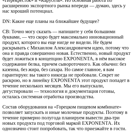
«Перекресток» и «Карусель». Но основная работа по
расширению экспортного рынка впереди — думаю, здесь у
нас хороший потенциал.
DN: Какие еще планы на ближайшее будущее?
СВ: Точно могу сказать — напишите у себя большими
буквами, — что скоро будет максимально инновационный
продукт, которого вы еще нигде не видели. Не будем
раскрывать с Михаилом Александровичем идею, потому что
она и правда совершенно новая. Естественно, новый продукт
будет ложиться в концепцию EXPONENTA, в нём высокое
содержание белка, причем сывороточного. Как обычно: без
казеина, без жира, без сахара. Но самое главное, я вам
гарантирую: вы такого никогда не пробовали. Секрет не
раскрою, но в линейку EXPONENTA этот продукт попадет в
течение нескольких месяцев. Мы его выпускали,
дегустировали — технология и документация готовы,
осталась системная отработка производства.
Состав оборудования на «Горецком пищевом комбинате»
позволяет запускать и иные молочные продукты. Поэтому в
течение примерно полугода планируем вывести два-три
новых продукта под торговой маркой EXPONENTA. Их
однозначно стоит попробовать, так что приезжайте в гости.