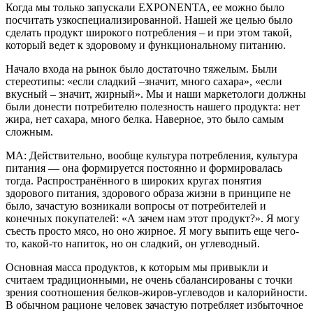
Когда мы только запускали EXPONENTA, ее можно было
посчитать узкоспециализированной. Нашей же целью было
сделать продукт широкого потребления – и при этом такой,
который ведет к здоровому и функциональному питанию.
Начало входа на рынок было достаточно тяжелым. Были
стереотипы: «если сладкий –значит, много сахара», «если
вкусный – значит, жирный». Мы и наши маркетологи должны
были донести потребителю полезность нашего продукта: нет
жира, нет сахара, много белка. Наверное, это было самым
сложным.
МА: Действительно, вообще культура потребления, культура
питания — она формируется постоянно и формировалась
тогда. Распространённого в широких кругах понятия
здорового питания, здорового образа жизни в принципе не
было, зачастую возникали вопросы от потребителей и
конечных покупателей: «А зачем нам этот продукт?». Я могу
съесть просто мясо, но оно жирное. Я могу выпить еще чего-
то, какой-то напиток, но он сладкий, он углеводный.
Основная масса продуктов, к которым мы привыкли и
считаем традиционными, не очень сбалансированы с точки
зрения соотношения белков-жиров-углеводов и калорийности.
В обычном рационе человек зачастую потребляет избыточное