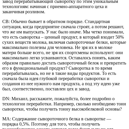
завод перерабатывающий сыворотку по этим уникальным
технологиям: начиная с приемно-аппаратного цеха и
заканчивая розливом.
СВ: Обычно бывает в обратном порядке. Стандартная
ситуация, когда предприятие сначала строят, а потом решают,
что же им выпускать. У нас было иначе. Мы четко понимали,
что есть сыворотка – ценный продукт, в который входит 50%
сухих веществ молока, включая сывороточные белки, которые
максимально полезны для человека. Не зря их в молоке
матери больше всего, не зря их спортсмены используют: они
максимально легко усваиваются. Оставалось понять, каким
образом правильно достать сывороточный белок и превратить
его в функциональный продукт? Сыворотка в то время
перерабатывалась, но не в такие виды продуктов. То есть
сначала была идея глубокой переработки сыворотки и
создания из нее нужного нам продукта, а под эту идею уже
был, соответственно, поставлен цех и завод.
DN: Михаил, расскажите, пожалуйста, более подробно о
технологии переработки. Например, сколько необходимо тонн
сыворотки, чтобы получить тонну высокобелковой основы?
МА: Содержание сывороточного белка в сыворотке —
порядка 0,5%. Поэтому для того, чтобы получить