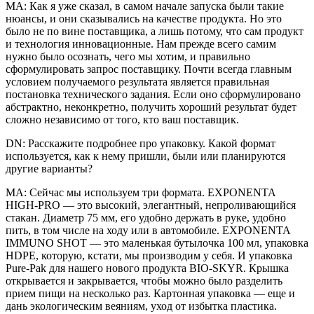
МА: Как я уже сказал, в самом начале запуска были такие
нюансы, и они сказывались на качестве продукта. Но это
было не по вине поставщика, а лишь потому, что сам продукт
и технология инновационные. Нам прежде всего самим
нужно было осознать, чего мы хотим, и правильно
сформулировать запрос поставщику. Почти всегда главным
условием получаемого результата является правильная
постановка технического задания. Если оно сформулировано
абстрактно, неконкретно, получить хороший результат будет
сложно независимо от того, кто ваш поставщик.
DN: Расскажите подробнее про упаковку. Какой формат
используется, как к нему пришли, были или планируются
другие варианты?
МА: Сейчас мы используем три формата. EXPONENTA
HIGH-PRO — это высокий, элегантный, непроливающийся
стакан. Диаметр 75 мм, его удобно держать в руке, удобно
пить, в том числе на ходу или в автомобиле. EXPONENTA
IMMUNO SHOT — это маленькая бутылочка 100 мл, упаковка
HDPE, которую, кстати, мы производим у себя. И упаковка
Pure-Pak для нашего нового продукта BIO-SKYR. Крышка
открывается и закрывается, чтобы можно было разделить
прием пищи на несколько раз. Картонная упаковка — еще и
дань экологическим веяниям, уход от избытка пластика.