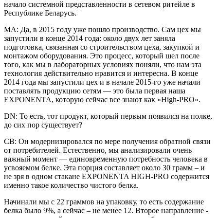
начало системной представленности в сетевом ритейле в
Республике Беларусь.
МА: Да, в 2015 году уже пошло производство. Сам цех мы
запустили в конце 2014 года: около двух лет заняла
подготовка, связанная со строительством цеха, закупкой и
монтажом оборудования. Это процесс, который шел после
того, как мы в лабораторных условиях поняли, что нам эта
технология действительно нравится и интересна. В конце
2014 года мы запустили цех и в начале 2015-го уже начали
поставлять продукцию сетям — это была первая наша
EXPONENTA, которую сейчас все знают как «High-PRO».
DN: То есть, тот продукт, который первым появился на полке,
до сих пор существует?
СВ: Он модернизировался по мере получения обратной связи
от потребителей. Естественно, мы анализировали очень
важный момент — единовременную потребность человека в
усвояемом белке. Эта порция составляет около 30 грамм – и
не зря в одном стакане EXPONENTA HIGH-PRO содержится
именно такое количество чистого белка.
Начинали мы с 22 граммов на упаковку, то есть содержание
белка было 9%, а сейчас – не менее 12. Второе направление -