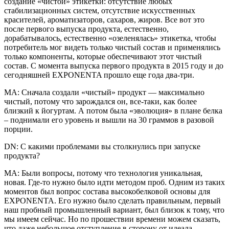
создание «чистой» этикетки: отсутствие любых
стабилизационных систем, отсутствие искусственных
красителей, ароматизаторов, сахаров, жиров. Все вот это
после первого выпуска продукта, естественно,
дорабатывалось, естественно «озеленялась» этикетка, чтобы
потребитель мог видеть только чистый состав и применялись
только компоненты, которые обеспечивают этот чистый
состав. С момента выпуска первого продукта в 2015 году и до
сегодняшней EXPONENTA прошло еще года два-три.
МА: Сначала создали «чистый» продукт — максимально
чистый, потому что зарождался он, все-таки, как более
близкий к йогуртам. А потом была «эволюция» в плане белка
– поднимали его уровень и вышли на 30 граммов в разовой
порции.
DN: С какими проблемами вы столкнулись при запуске
продукта?
МА: Были вопросы, потому что технология уникальная,
новая. Где-то нужно было идти методом проб. Одним из таких
моментов был вопрос состава высокобелковой основы для
EXPONENTA. Его нужно было сделать правильным, первый
наш пробный промышленный вариант, был близок к тому, что
мы имеем сейчас. Но по прошествии времени можем сказать,
что даже небольшое отступление в сторону от идеала, —