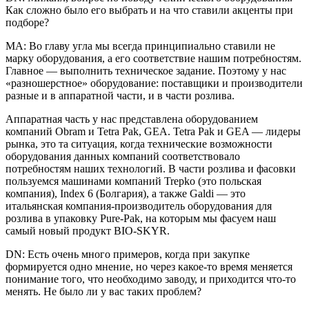
Как сложно было его выбрать и на что ставили акценты при
подборе?
МА: Во главу угла мы всегда принципиально ставили не
марку оборудования, а его соответствие нашим потребностям.
Главное — выполнить техническое задание. Поэтому у нас
«разношерстное» оборудование: поставщики и производители
разные и в аппаратной части, и в части розлива.
Аппаратная часть у нас представлена оборудованием
компаний Obram и Tetra Pak, GEA. Tetra Pak и GEA — лидеры
рынка, это та ситуация, когда технические возможности
оборудования данных компаний соответствовало
потребностям наших технологий. В части розлива и фасовки
пользуемся машинами компаний Trepko (это польская
компания), Index 6 (Болгария), а также Galdi — это
итальянская компания-производитель оборудования для
розлива в упаковку Pure-Pak, на которым мы фасуем наш
самый новый продукт BIO-SKYR.
DN: Есть очень много примеров, когда при закупке
формируется одно мнение, но через какое-то время меняется
понимание того, что необходимо заводу, и приходится что-то
менять. Не было ли у вас таких проблем?