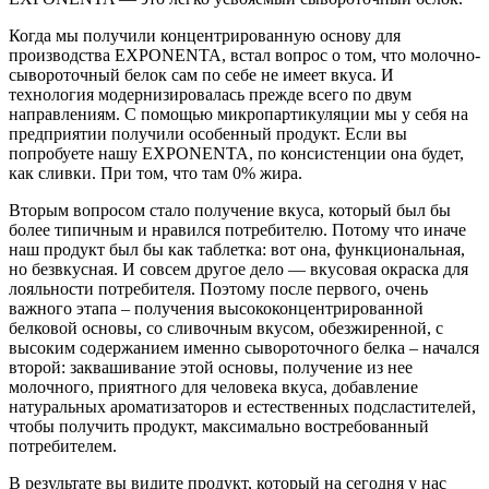
Когда мы получили концентрированную основу для
производства EXPONENTA, встал вопрос о том, что молочно-
сывороточный белок сам по себе не имеет вкуса. И
технология модернизировалась прежде всего по двум
направлениям. С помощью микропартикуляции мы у себя на
предприятии получили особенный продукт. Если вы
попробуете нашу EXPONENTA, по консистенции она будет,
как сливки. При том, что там 0% жира.
Вторым вопросом стало получение вкуса, который был бы
более типичным и нравился потребителю. Потому что иначе
наш продукт был бы как таблетка: вот она, функциональная,
но безвкусная. И совсем другое дело — вкусовая окраска для
лояльности потребителя. Поэтому после первого, очень
важного этапа – получения высококонцентрированной
белковой основы, со сливочным вкусом, обезжиренной, с
высоким содержанием именно сывороточного белка – начался
второй: заквашивание этой основы, получение из нее
молочного, приятного для человека вкуса, добавление
натуральных ароматизаторов и естественных подсластителей,
чтобы получить продукт, максимально востребованный
потребителем.
В результате вы видите продукт, который на сегодня у нас