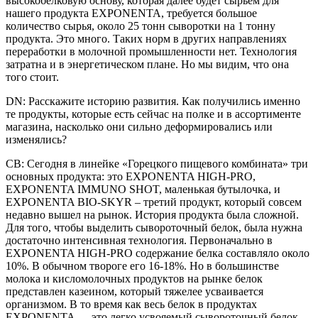
высокобелковую основу, которая далее будет сырьем для
нашего продукта EXPONENTA, требуется большое
количество сырья, около 25 тонн сыворотки на 1 тонну
продукта. Это много. Таких норм в других направлениях
переработки в молочной промышленности нет. Технология
затратна и в энергетическом плане. Но мы видим, что она
того стоит.
DN: Расскажите историю развития. Как получились именно
те продукты, которые есть сейчас на полке и в ассортименте
магазина, насколько они сильно деформировались или
изменялись?
СВ: Сегодня в линейке «Горецкого пищевого комбината» три
основных продукта: это EXPONENTA HIGH-PRO,
EXPONENTA IMMUNO SHOT, маленькая бутылочка, и
EXPONENTA BIO-SKYR – третий продукт, который совсем
недавно вышел на рынок. История продукта была сложной.
Для того, чтобы выделить сывороточный белок, была нужна
достаточно интенсивная технология. Первоначально в
EXPONENTA HIGH-PRO содержание белка составляло около
10%. В обычном твороге его 16-18%. Но в большинстве
молока и кисломолочных продуктов на рынке белок
представлен казеином, который тяжелее усваивается
организмом. В то время как весь белок в продуктах
EXPONENTA — это легко усвояемый сывороточный белок.