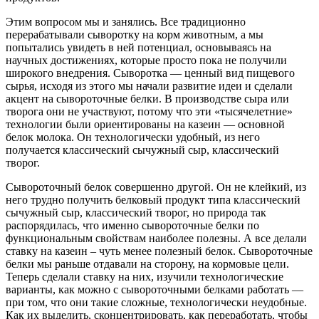
Этим вопросом мы и занялись. Все традиционно
перерабатывали сыворотку на корм животным, а мы
попытались увидеть в ней потенциал, основываясь на
научных достижениях, которые просто пока не получили
широкого внедрения. Сыворотка — ценный вид пищевого
сырья, исходя из этого мы начали развитие идеи и сделали
акцент на сывороточные белки. В производстве сыра или
творога они не участвуют, потому что эти «тысячелетние»
технологии были ориентированы на казеин — основной
белок молока. Он технологически удобный, из него
получается классический сычужный сыр, классический
творог.
Сывороточный белок совершенно другой. Он не клейкий, из
него трудно получить белковый продукт типа классический
сычужный сыр, классический творог, но природа так
распорядилась, что именно сывороточные белки по
функциональным свойствам наиболее полезны. А все делали
ставку на казеин – чуть менее полезный белок. Сывороточные
белки мы раньше отдавали на сторону, на кормовые цели.
Теперь сделали ставку на них, изучили технологические
варианты, как можно с сывороточными белками работать —
при том, что они такие сложные, технологически неудобные.
Как их выделить, сконцентрировать, как переработать, чтобы