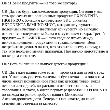
DN: Новые продукты — из того же сектора?
СВ: Да, это будет кисломолочная продукция. Сегодня у нас
есть два самых инновационных продукта: EXPONENTA
HIGH-PRO с большим количеством SKU, линейка
EXPONENTA IMMUNO SHOT, которая не уступает по
полезным качествам известному конкуренту, но выгодно
отличается содержанием белка и отсутствием сахара. Третий
продукт — BIO-SKYR — нечто среднее что-то между
инновационными продуктами и традиционными. Ведь
потребители делятся на тех, кто открыт ко всему новому, и
тех, кто неохотно меняет привычки. Нам важно присутствие и
во втором сегменте.
DN: Есть ли планы на выпуск детской продукции?
СВ: Да, такие планы тоже есть — продукты для детей с трех
лет. У нас ведь уже есть маленькая бутылочка — и она в том
числе может позиционироваться как детский товар. Когда
дело касается детей, возрастают и ответственность, и
требования. Кстати, в числе первых разработки EXPONENTA
до выхода на рынок пробуют наши с Михаилом
Александровичем дети. Теперь вы понимаете, до какой
степени мы отвечаем за качество.